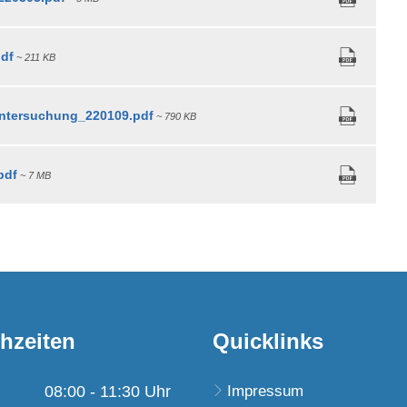
df
~ 211 KB
ntersuchung_220109.pdf
~ 790 KB
pdf
~ 7 MB
hzeiten
Quicklinks
08:00
-
11:30
Uhr
Impressum