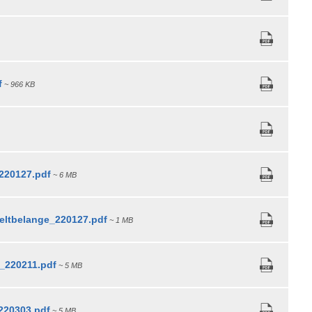
f
~ 966 KB
220127.pdf
~ 6 MB
ltbelange_220127.pdf
~ 1 MB
_220211.pdf
~ 5 MB
220303.pdf
~ 5 MB