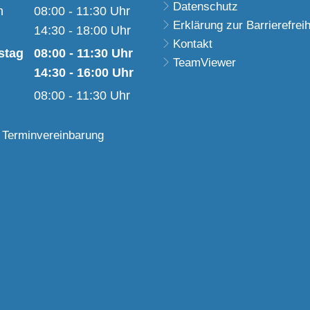
Datenschutz
Von 08:00 bis 11:30 Uhr
h
08:00
-
11:30
Uhr
Erklärung zur Barrierefreih
Von 08:00 bis 11:30 Uhr
14:30
-
18:00
Uhr
Kontakt
Von 14:30 bis 18:00 Uhr
stag
08:00
-
11:30
Uhr
TeamViewer
Von 08:00 bis 11:30 Uhr
14:30
-
16:00
Uhr
Von 14:30 bis 16:00 Uhr
08:00
-
11:30
Uhr
Von 08:00 bis 11:30 Uhr
 Terminvereinbarung