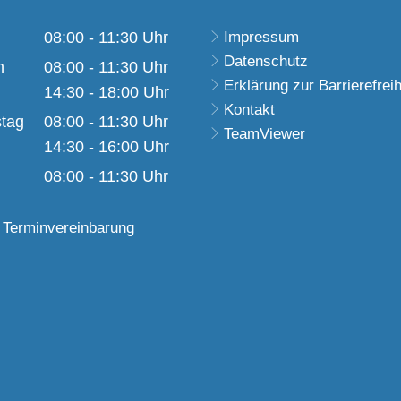
08:00
-
11:30
Uhr
Impressum
Datenschutz
Von 08:00 bis 11:30 Uhr
h
08:00
-
11:30
Uhr
Erklärung zur Barrierefreih
Von 08:00 bis 11:30 Uhr
14:30
-
18:00
Uhr
Kontakt
Von 14:30 bis 18:00 Uhr
tag
08:00
-
11:30
Uhr
TeamViewer
Von 08:00 bis 11:30 Uhr
14:30
-
16:00
Uhr
Von 14:30 bis 16:00 Uhr
08:00
-
11:30
Uhr
Von 08:00 bis 11:30 Uhr
 Terminvereinbarung