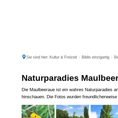
Politik
Rathau
Sie sind hier:
Kultur & Freizeit
Biblis einzigartig
Be
Natur
Naturparadies Maulbee
Maulbeeraue
Die Maulbeeraue ist ein wahres Naturparadies a
hinschauen. Die Fotos wurden freundlicherweise z