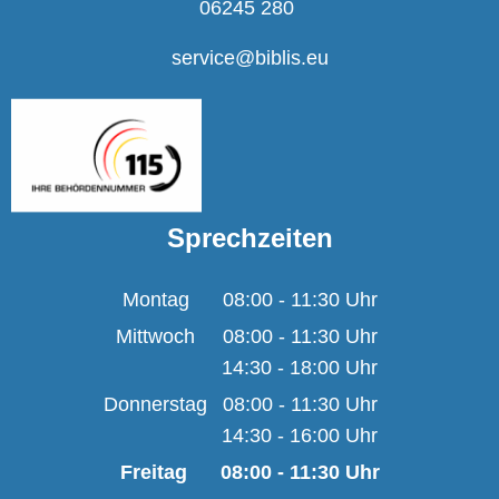
06245 280
service@biblis.eu
Sprechzeiten
Montag
08:00
-
11:30
Uhr
Von 08:00 bis 11:30 U
Mittwoch
08:00
-
11:30
Uhr
14:30
-
18:00
Von 08:00 bis 11:30 U
Uhr
Von 14:30 bis 18:00 U
Donnerstag
08:00
-
11:30
Uhr
14:30
-
16:00
Von 08:00 bis 11:30 U
Uhr
Von 14:30 bis 16:00 U
Freitag
08:00
-
11:30
Uhr