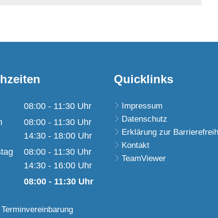
hzeiten
Quicklinks
08:00
-
11:30
Uhr
Impressum
Datenschutz
Von 08:00 bis 11:30 Uhr
h
08:00
-
11:30
Uhr
Erklärung zur Barrierefreih
Von 08:00 bis 11:30 Uhr
14:30
-
18:00
Uhr
Kontakt
Von 14:30 bis 18:00 Uhr
tag
08:00
-
11:30
Uhr
TeamViewer
Von 08:00 bis 11:30 Uhr
14:30
-
16:00
Uhr
Von 14:30 bis 16:00 Uhr
08:00
-
11:30
Uhr
Von 08:00 bis 11:30 Uhr
 Terminvereinbarung