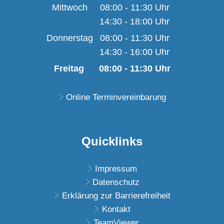
Von 08:00 bis 11:30 U
Mittwoch
08:00
-
11:30
Uhr
14:30
-
18:00
Von 08:00 bis 11:30 U
Uhr
Von 14:30 bis 18:00 U
Donnerstag
08:00
-
11:30
Uhr
14:30
-
16:00
Von 08:00 bis 11:30 U
Uhr
Von 14:30 bis 16:00 U
Freitag
08:00
-
11:30
Uhr
Von 08:00 bis 11:30 
Online Terminvereinbarung
Quicklinks
Impressum
Datenschutz
Erklärung zur Barrierefreiheit
Kontakt
TeamViewer