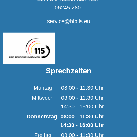
06245 280
service@biblis.eu
Sprechzeiten
Montag
08:00
-
11:30
Uhr
Von 08:00 bis 11:30 U
Mittwoch
08:00
-
11:30
Uhr
14:30
-
18:00
Von 08:00 bis 11:30 U
Uhr
Von 14:30 bis 18:00 U
Donnerstag
08:00
-
11:30
Uhr
14:30
-
16:00
Von 08:00 bis 11:30 
Uhr
Von 14:30 bis 16:00 
Freitag
08:00
-
11:30
Uhr