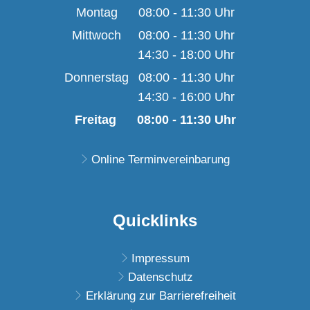
Montag
08:00
-
11:30
Uhr
Von 08:00 bis 11:30 U
Mittwoch
08:00
-
11:30
Uhr
14:30
-
18:00
Von 08:00 bis 11:30 U
Uhr
Von 14:30 bis 18:00 U
Donnerstag
08:00
-
11:30
Uhr
14:30
-
16:00
Von 08:00 bis 11:30 U
Uhr
Von 14:30 bis 16:00 U
Freitag
08:00
-
11:30
Uhr
Von 08:00 bis 11:30 
Online Terminvereinbarung
Quicklinks
Impressum
Datenschutz
Erklärung zur Barrierefreiheit