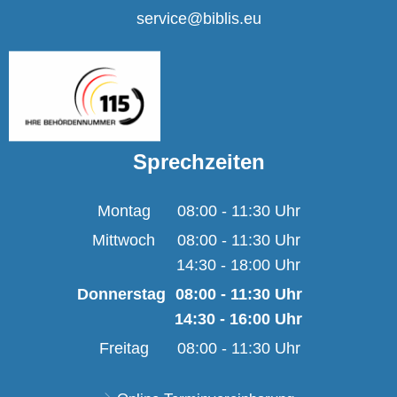
service@biblis.eu
Sprechzeiten
Montag
08:00
-
11:30
Uhr
Von 08:00 bis 11:30 U
Mittwoch
08:00
-
11:30
Uhr
14:30
-
18:00
Von 08:00 bis 11:30 U
Uhr
Von 14:30 bis 18:00 U
Donnerstag
08:00
-
11:30
Uhr
14:30
-
16:00
Von 08:00 bis 11:30 
Uhr
Von 14:30 bis 16:00 
Freitag
08:00
-
11:30
Uhr
Von 08:00 bis 11:30 U