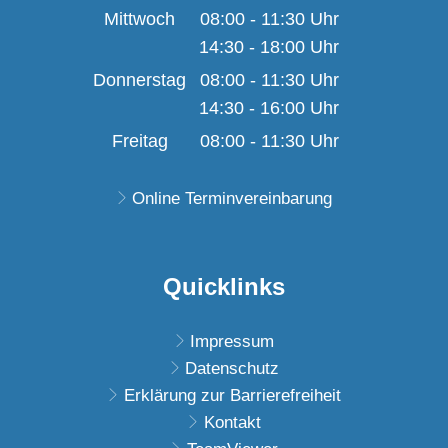
Von 08:00 bis 11:30 U
Mittwoch
08:00
-
11:30
Uhr
14:30
-
18:00
Von 08:00 bis 11:30 U
Uhr
Von 14:30 bis 18:00 U
Donnerstag
08:00
-
11:30
Uhr
14:30
-
16:00
Von 08:00 bis 11:30 U
Uhr
Von 14:30 bis 16:00 U
Freitag
08:00
-
11:30
Uhr
Von 08:00 bis 11:30 U
Online Terminvereinbarung
Quicklinks
Impressum
Datenschutz
Erklärung zur Barrierefreiheit
Kontakt