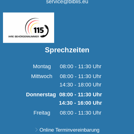
service@biblis.eu
Sprechzeiten
Montag
08:00
-
11:30
Uhr
Von 08:00 bis 11:30 U
Mittwoch
08:00
-
11:30
Uhr
14:30
-
18:00
Von 08:00 bis 11:30 U
Uhr
Von 14:30 bis 18:00 U
Donnerstag
08:00
-
11:30
Uhr
14:30
-
16:00
Von 08:00 bis 11:30 
Uhr
Von 14:30 bis 16:00 
Freitag
08:00
-
11:30
Uhr
Von 08:00 bis 11:30 U
Online Terminvereinbarung