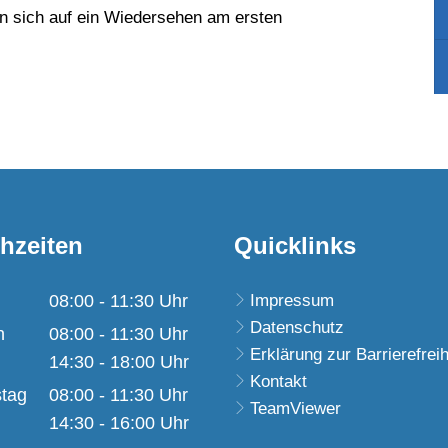
en sich auf ein Wiedersehen am ersten
hzeiten
Quicklinks
08:00
-
11:30
Uhr
Impressum
Datenschutz
Von 08:00 bis 11:30 Uhr
h
08:00
-
11:30
Uhr
Erklärung zur Barrierefreih
Von 08:00 bis 11:30 Uhr
14:30
-
18:00
Uhr
Kontakt
Von 14:30 bis 18:00 Uhr
tag
08:00
-
11:30
Uhr
TeamViewer
Von 08:00 bis 11:30 Uhr
14:30
-
16:00
Uhr