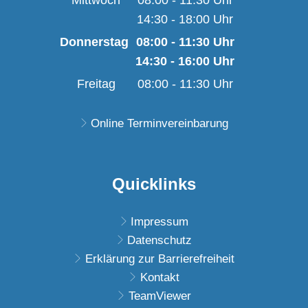
Mittwoch
08:00
-
11:30
Uhr
14:30
-
18:00
Von 08:00 bis 11:30 U
Uhr
Von 14:30 bis 18:00 U
Donnerstag
08:00
-
11:30
Uhr
14:30
-
16:00
Von 08:00 bis 11:30 
Uhr
Von 14:30 bis 16:00 
Freitag
08:00
-
11:30
Uhr
Von 08:00 bis 11:30 U
Online Terminvereinbarung
Quicklinks
Impressum
Datenschutz
Erklärung zur Barrierefreiheit
Kontakt
TeamViewer