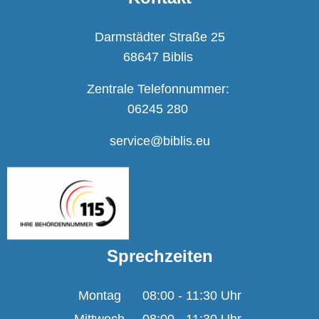
Darmstädter Straße 25
68647 Biblis
Zentrale Telefonnummer:
06245 280
service@biblis.eu
Sprechzeiten
Montag
08:00
-
11:30
Uhr
Von 08:00 bis 11:30 U