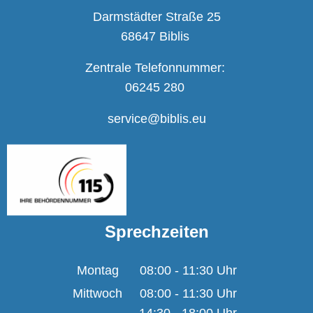
Darmstädter Straße 25
68647 Biblis
Zentrale Telefonnummer:
06245 280
service@biblis.eu
Sprechzeiten
Montag
08:00
-
11:30
Uhr
Von 08:00 bis 11:30 U
Mittwoch
08:00
-
11:30
Uhr