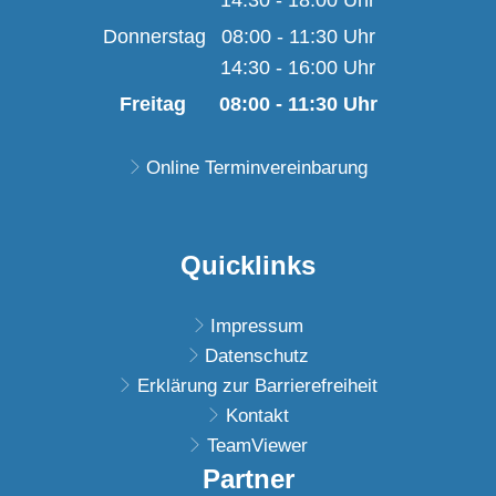
14:30
-
18:00
Von 08:00 bis 11:30 U
Uhr
Von 14:30 bis 18:00 U
Donnerstag
08:00
-
11:30
Uhr
14:30
-
16:00
Von 08:00 bis 11:30 U
Uhr
Von 14:30 bis 16:00 U
Freitag
08:00
-
11:30
Uhr
Von 08:00 bis 11:30 
Online Terminvereinbarung
Quicklinks
Impressum
Datenschutz
Erklärung zur Barrierefreiheit
Kontakt
TeamViewer
Partner