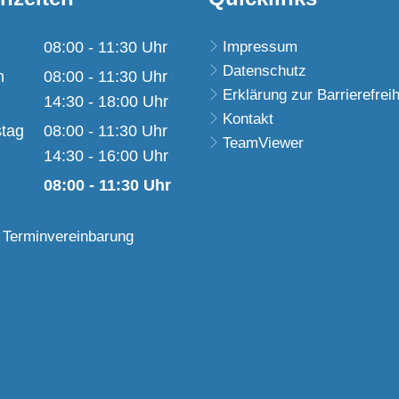
08:00
-
11:30
Uhr
Impressum
Datenschutz
Von 08:00 bis 11:30 Uhr
h
08:00
-
11:30
Uhr
Erklärung zur Barrierefreih
Von 08:00 bis 11:30 Uhr
14:30
-
18:00
Uhr
Kontakt
Von 14:30 bis 18:00 Uhr
tag
08:00
-
11:30
Uhr
TeamViewer
Von 08:00 bis 11:30 Uhr
14:30
-
16:00
Uhr
Von 14:30 bis 16:00 Uhr
08:00
-
11:30
Uhr
Von 08:00 bis 11:30 Uhr
 Terminvereinbarung