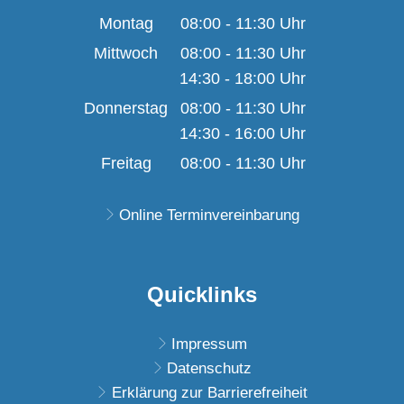
Montag
08:00
-
11:30
Uhr
Von 08:00 bis 11:30 U
Mittwoch
08:00
-
11:30
Uhr
14:30
-
18:00
Von 08:00 bis 11:30 U
Uhr
Von 14:30 bis 18:00 U
Donnerstag
08:00
-
11:30
Uhr
14:30
-
16:00
Von 08:00 bis 11:30 U
Uhr
Von 14:30 bis 16:00 U
Freitag
08:00
-
11:30
Uhr
Von 08:00 bis 11:30 U
Online Terminvereinbarung
Quicklinks
Impressum
Datenschutz
Erklärung zur Barrierefreiheit