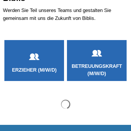
der
Werden Sie Teil unseres Teams und gestalten Sie
gemeinsam mit uns die Zukunft von Biblis.
Gemeinde
Biblis
BETREUUNGSKRAFT
ERZIEHER (M/W/D)
(M/W/D)
Suchergebnisse werden ge