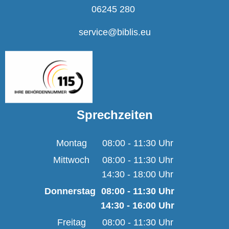
06245 280
service@biblis.eu
Sprechzeiten
Montag
08:00
-
11:30
Uhr
Von 08:00 bis 11:30 U
Mittwoch
08:00
-
11:30
Uhr
14:30
-
18:00
Von 08:00 bis 11:30 U
Uhr
Von 14:30 bis 18:00 U
Donnerstag
08:00
-
11:30
Uhr
14:30
-
16:00
Von 08:00 bis 11:30 
Uhr
Von 14:30 bis 16:00 
Freitag
08:00
-
11:30
Uhr