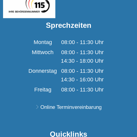
Sprechzeiten
Montag
08:00
-
11:30
Uhr
Von 08:00 bis 11:30 U
Mittwoch
08:00
-
11:30
Uhr
14:30
-
18:00
Von 08:00 bis 11:30 U
Uhr
Von 14:30 bis 18:00 U
Donnerstag
08:00
-
11:30
Uhr
14:30
-
16:00
Von 08:00 bis 11:30 U
Uhr
Von 14:30 bis 16:00 U
Freitag
08:00
-
11:30
Uhr
Von 08:00 bis 11:30 U
Online Terminvereinbarung
Quicklinks