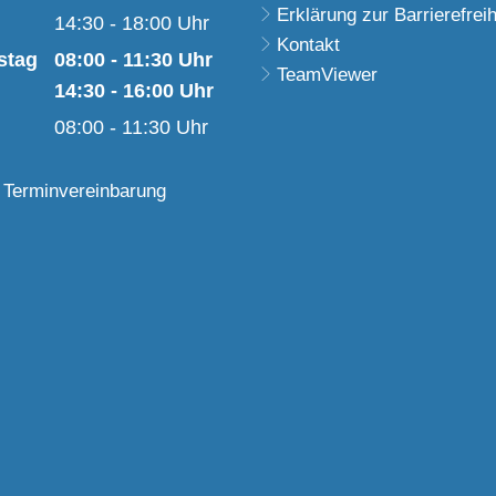
Erklärung zur Barrierefreih
Von 08:00 bis 11:30 Uhr
14:30
-
18:00
Uhr
Kontakt
Von 14:30 bis 18:00 Uhr
stag
08:00
-
11:30
Uhr
TeamViewer
Von 08:00 bis 11:30 Uhr
14:30
-
16:00
Uhr
Von 14:30 bis 16:00 Uhr
08:00
-
11:30
Uhr
Von 08:00 bis 11:30 Uhr
 Terminvereinbarung