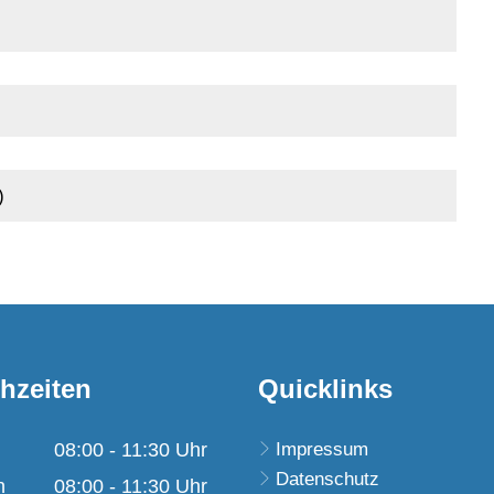
)
hzeiten
Quicklinks
08:00
-
11:30
Uhr
Impressum
Datenschutz
Von 08:00 bis 11:30 Uhr
h
08:00
-
11:30
Uhr