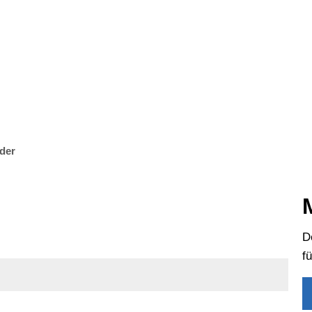
s
Bildung & Soziales
Kultur & Freizeit
Wirtschaf
der
D
f