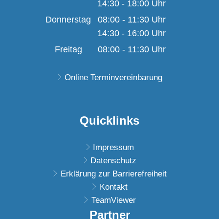
14:30
-
18:00
Von 08:00 bis 11:30 U
Uhr
Von 14:30 bis 18:00 U
Donnerstag
08:00
-
11:30
Uhr
14:30
-
16:00
Von 08:00 bis 11:30 U
Uhr
Von 14:30 bis 16:00 U
Freitag
08:00
-
11:30
Uhr
Von 08:00 bis 11:30 U
Online Terminvereinbarung
Quicklinks
Impressum
Datenschutz
Erklärung zur Barrierefreiheit
Kontakt
TeamViewer
Partner