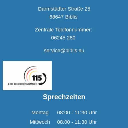
Darmstädter Straße 25
68647 Biblis
Zentrale Telefonnummer:
06245 280
service@biblis.eu
Sprechzeiten
Montag
08:00
-
11:30
Uhr
Von 08:00 bis 11:30 U
Mittwoch
08:00
-
11:30
Uhr