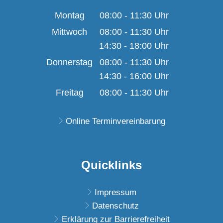
Montag
08:00
-
11:30
Uhr
Von 08:00 bis 11:30 U
Mittwoch
08:00
-
11:30
Uhr
14:30
-
18:00
Von 08:00 bis 11:30 U
Uhr
Von 14:30 bis 18:00 U
Donnerstag
08:00
-
11:30
Uhr
14:30
-
16:00
Von 08:00 bis 11:30 U
Uhr
Von 14:30 bis 16:00 U
Freitag
08:00
-
11:30
Uhr
Von 08:00 bis 11:30 U
Online Terminvereinbarung
Quicklinks
Impressum
Datenschutz
Erklärung zur Barrierefreiheit