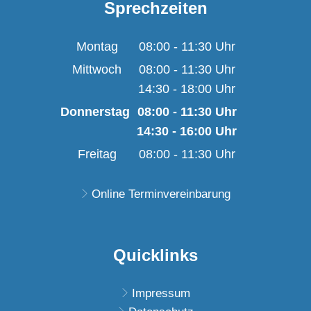
Sprechzeiten
Montag
08:00
-
11:30
Uhr
Von 08:00 bis 11:30 U
Mittwoch
08:00
-
11:30
Uhr
14:30
-
18:00
Von 08:00 bis 11:30 U
Uhr
Von 14:30 bis 18:00 U
Donnerstag
08:00
-
11:30
Uhr
14:30
-
16:00
Von 08:00 bis 11:30 
Uhr
Von 14:30 bis 16:00 
Freitag
08:00
-
11:30
Uhr
Von 08:00 bis 11:30 U
Online Terminvereinbarung
Quicklinks
Impressum