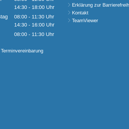
Erklärung zur Barrierefreih
Von 08:00 bis 11:30 Uhr
14:30
-
18:00
Uhr
Kontakt
Von 14:30 bis 18:00 Uhr
tag
08:00
-
11:30
Uhr
TeamViewer
Von 08:00 bis 11:30 Uhr
14:30
-
16:00
Uhr
Von 14:30 bis 16:00 Uhr
08:00
-
11:30
Uhr
Von 08:00 bis 11:30 Uhr
 Terminvereinbarung