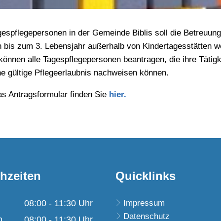
espflegepersonen in der Gemeinde Biblis soll die Betreuung
 bis zum 3. Lebensjahr außerhalb von Kindertagesstätten we
önnen alle Tagespflegepersonen beantragen, die ihre Tätigk
ne gültige Pflegeerlaubnis nachweisen können.
das Antragsformular finden Sie
hier.
hzeiten
Quicklinks
08:00
-
11:30
Uhr
Impressum
Datenschutz
Von 08:00 bis 11:30 Uhr
h
08:00
-
11:30
Uhr