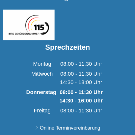
Sprechzeiten
Montag
08:00
-
11:30
Uhr
Von 08:00 bis 11:30 U
Mittwoch
08:00
-
11:30
Uhr
14:30
-
18:00
Von 08:00 bis 11:30 U
Uhr
Von 14:30 bis 18:00 U
Donnerstag
08:00
-
11:30
Uhr
14:30
-
16:00
Von 08:00 bis 11:30 
Uhr
Von 14:30 bis 16:00 
Freitag
08:00
-
11:30
Uhr
Von 08:00 bis 11:30 U
Online Terminvereinbarung