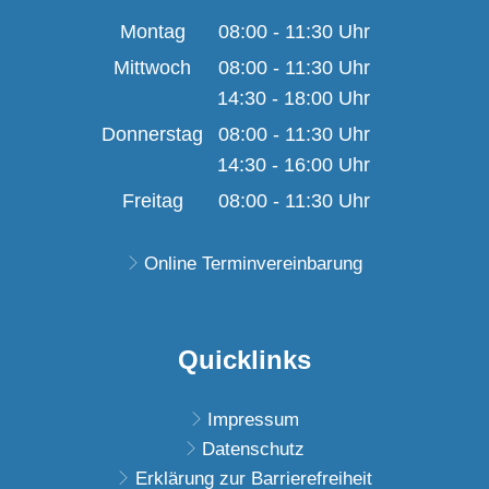
Montag
08:00
-
11:30
Uhr
Von 08:00 bis 11:30 U
Mittwoch
08:00
-
11:30
Uhr
14:30
-
18:00
Von 08:00 bis 11:30 U
Uhr
Von 14:30 bis 18:00 U
Donnerstag
08:00
-
11:30
Uhr
14:30
-
16:00
Von 08:00 bis 11:30 U
Uhr
Von 14:30 bis 16:00 U
Freitag
08:00
-
11:30
Uhr
Von 08:00 bis 11:30 U
Online Terminvereinbarung
Quicklinks
Impressum
Datenschutz
Erklärung zur Barrierefreiheit