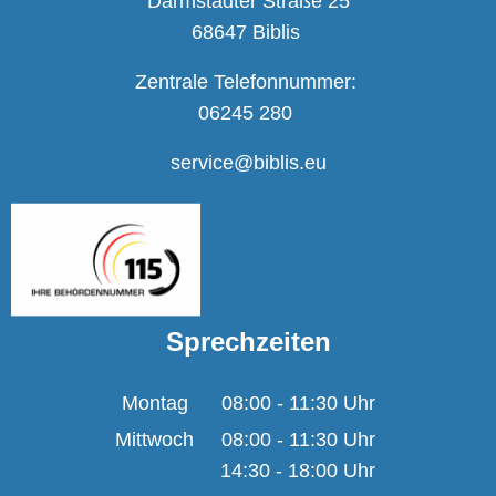
Darmstädter Straße 25
68647 Biblis
Zentrale Telefonnummer:
06245 280
service@biblis.eu
Sprechzeiten
Montag
08:00
-
11:30
Uhr
Von 08:00 bis 11:30 U
Mittwoch
08:00
-
11:30
Uhr
14:30
-
18:00
Von 08:00 bis 11:30 U
Uhr