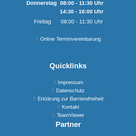
Von 14:30 bis 18:00 U
Donnerstag
08:00
-
11:30
Uhr
14:30
-
16:00
Von 08:00 bis 11:30 
Uhr
Von 14:30 bis 16:00 
Freitag
08:00
-
11:30
Uhr
Von 08:00 bis 11:30 U
Online Terminvereinbarung
Quicklinks
Impressum
Datenschutz
Erklärung zur Barrierefreiheit
Kontakt
TeamViewer
Partner