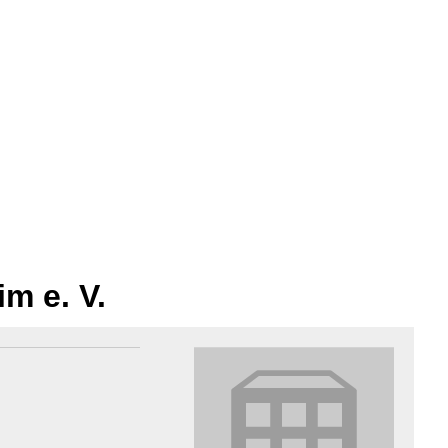
s
Bildung & Soziales
Kultur & Freizeit
Wirtschaf
m e. V.