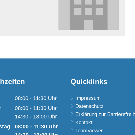
hzeiten
Quicklinks
08:00
-
11:30
Uhr
Impressum
Datenschutz
Von 08:00 bis 11:30 Uhr
h
08:00
-
11:30
Uhr
Erklärung zur Barrierefreih
Von 08:00 bis 11:30 Uhr
14:30
-
18:00
Uhr
Kontakt
Von 14:30 bis 18:00 Uhr
stag
08:00
-
11:30
Uhr
TeamViewer
Von 08:00 bis 11:30 Uhr
14:30
-
16:00
Uhr