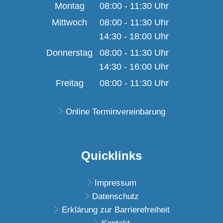
Montag
08:00
-
11:30
Uhr
Von 08:00 bis 11:30 U
Mittwoch
08:00
-
11:30
Uhr
14:30
-
18:00
Von 08:00 bis 11:30 U
Uhr
Von 14:30 bis 18:00 U
Donnerstag
08:00
-
11:30
Uhr
14:30
-
16:00
Von 08:00 bis 11:30 U
Uhr
Von 14:30 bis 16:00 U
Freitag
08:00
-
11:30
Uhr
Von 08:00 bis 11:30 U
Online Terminvereinbarung
Quicklinks
Impressum
Datenschutz
Erklärung zur Barrierefreiheit