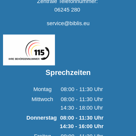
Zentrale Telefonnummer:
06245 280
service@biblis.eu
Sprechzeiten
Montag
08:00
-
11:30
Uhr
Von 08:00 bis 11:30 U
Mittwoch
08:00
-
11:30
Uhr
14:30
-
18:00
Von 08:00 bis 11:30 U
Uhr
Von 14:30 bis 18:00 U
Donnerstag
08:00
-
11:30
Uhr
14:30
-
16:00
Von 08:00 bis 11:30 
Uhr
Von 14:30 bis 16:00 