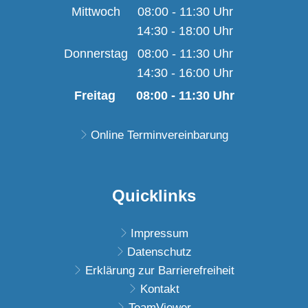
Von 08:00 bis 11:30 U
Mittwoch
08:00
-
11:30
Uhr
14:30
-
18:00
Von 08:00 bis 11:30 U
Uhr
Von 14:30 bis 18:00 U
Donnerstag
08:00
-
11:30
Uhr
14:30
-
16:00
Von 08:00 bis 11:30 U
Uhr
Von 14:30 bis 16:00 U
Freitag
08:00
-
11:30
Uhr
Von 08:00 bis 11:30 
Online Terminvereinbarung
Quicklinks
Impressum
Datenschutz
Erklärung zur Barrierefreiheit
Kontakt
TeamViewer