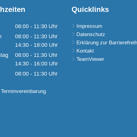
hzeiten
Quicklinks
08:00
-
11:30
Uhr
Impressum
Datenschutz
Von 08:00 bis 11:30 Uhr
h
08:00
-
11:30
Uhr
Erklärung zur Barrierefreih
Von 08:00 bis 11:30 Uhr
14:30
-
18:00
Uhr
Kontakt
Von 14:30 bis 18:00 Uhr
tag
08:00
-
11:30
Uhr
TeamViewer
Von 08:00 bis 11:30 Uhr
14:30
-
16:00
Uhr
Von 14:30 bis 16:00 Uhr
08:00
-
11:30
Uhr
Von 08:00 bis 11:30 Uhr
 Terminvereinbarung