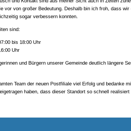
usch und Kontakt sind aus meiner Sicht auch in Zeiten zu
ie vor von großer Bedeutung. Deshalb bin ich froh, dass wir
eichzeitig sogar verbessern konnten.
ten sind:
07:00 bis 18:00 Uhr
 16:00 Uhr
erinnen und Bürgern unserer Gemeinde deutlich längere Ser
ten Team der neuen Postfiliale viel Erfolg und bedanke mic
beigetragen haben, dass dieser Standort so schnell realisier