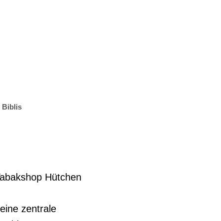
t & Bauen
Suche
 Biblis
 Tabakshop Hütchen
eine zentrale