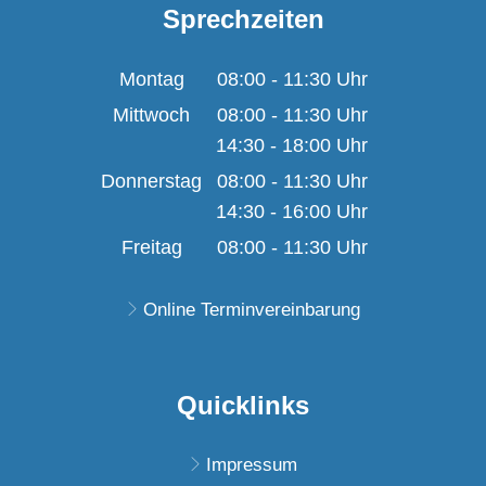
Sprechzeiten
Montag
08:00
-
11:30
Uhr
Von 08:00 bis 11:30 U
Mittwoch
08:00
-
11:30
Uhr
14:30
-
18:00
Von 08:00 bis 11:30 U
Uhr
Von 14:30 bis 18:00 U
Donnerstag
08:00
-
11:30
Uhr
14:30
-
16:00
Von 08:00 bis 11:30 U
Uhr
Von 14:30 bis 16:00 U
Freitag
08:00
-
11:30
Uhr
Von 08:00 bis 11:30 U
Online Terminvereinbarung
Quicklinks
Impressum