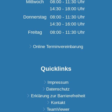
Von 08:00 bis 11:30 U
Mittwoch
08:00
-
11:30
Uhr
14:30
-
18:00
Von 08:00 bis 11:30 U
Uhr
Von 14:30 bis 18:00 U
Donnerstag
08:00
-
11:30
Uhr
14:30
-
16:00
Von 08:00 bis 11:30 U
Uhr
Von 14:30 bis 16:00 U
Freitag
08:00
-
11:30
Uhr
Von 08:00 bis 11:30 U
Online Terminvereinbarung
Quicklinks
Impressum
Datenschutz
Erklärung zur Barrierefreiheit
Kontakt
TeamViewer