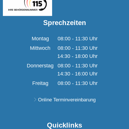
Sprechzeiten
Montag
08:00
-
11:30
Uhr
Von 08:00 bis 11:30 U
Mittwoch
08:00
-
11:30
Uhr
14:30
-
18:00
Von 08:00 bis 11:30 U
Uhr
Von 14:30 bis 18:00 U
Donnerstag
08:00
-
11:30
Uhr
14:30
-
16:00
Von 08:00 bis 11:30 U
Uhr
Von 14:30 bis 16:00 U
Freitag
08:00
-
11:30
Uhr
Von 08:00 bis 11:30 U
Online Terminvereinbarung
Quicklinks