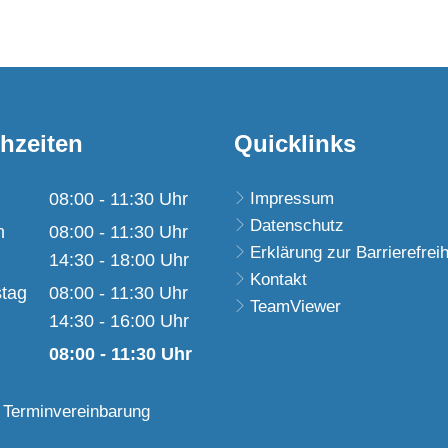
hzeiten
Quicklinks
08:00
-
11:30
Uhr
Impressum
Datenschutz
Von 08:00 bis 11:30 Uhr
h
08:00
-
11:30
Uhr
Erklärung zur Barrierefreih
Von 08:00 bis 11:30 Uhr
14:30
-
18:00
Uhr
Kontakt
Von 14:30 bis 18:00 Uhr
tag
08:00
-
11:30
Uhr
TeamViewer
Von 08:00 bis 11:30 Uhr
14:30
-
16:00
Uhr
Von 14:30 bis 16:00 Uhr
08:00
-
11:30
Uhr
Von 08:00 bis 11:30 Uhr
 Terminvereinbarung