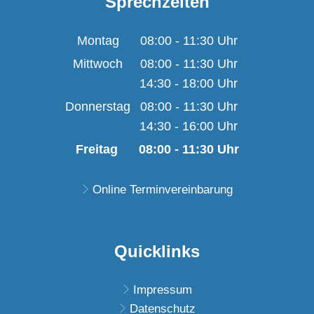
Sprechzeiten
Montag
08:00
-
11:30
Uhr
Von 08:00 bis 11:30 U
Mittwoch
08:00
-
11:30
Uhr
14:30
-
18:00
Von 08:00 bis 11:30 U
Uhr
Von 14:30 bis 18:00 U
Donnerstag
08:00
-
11:30
Uhr
14:30
-
16:00
Von 08:00 bis 11:30 U
Uhr
Von 14:30 bis 16:00 U
Freitag
08:00
-
11:30
Uhr
Von 08:00 bis 11:30 
Online Terminvereinbarung
Quicklinks
Impressum
Datenschutz