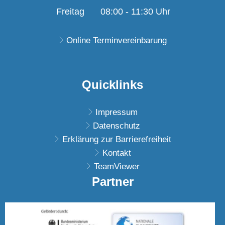
Von 14:30 bis 16:00 U
Freitag
08:00
-
11:30
Uhr
Von 08:00 bis 11:30 U
Online Terminvereinbarung
Quicklinks
Impressum
Datenschutz
Erklärung zur Barrierefreiheit
Kontakt
TeamViewer
Partner