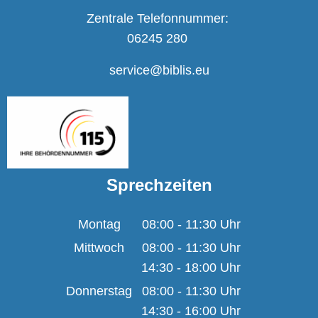
Zentrale Telefonnummer:
06245 280
service@biblis.eu
Sprechzeiten
Montag
08:00
-
11:30
Uhr
Von 08:00 bis 11:30 U
Mittwoch
08:00
-
11:30
Uhr
14:30
-
18:00
Von 08:00 bis 11:30 U
Uhr
Von 14:30 bis 18:00 U
Donnerstag
08:00
-
11:30
Uhr
14:30
-
16:00
Von 08:00 bis 11:30 U
Uhr